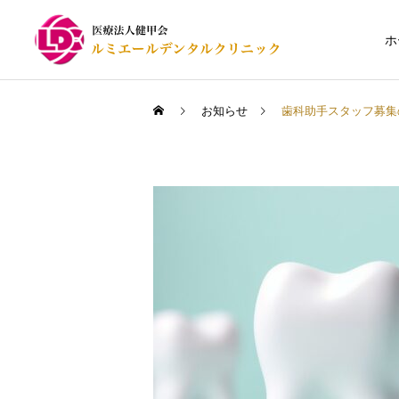
ホ
お知らせ
歯科助手スタッフ募集
一般歯科（むし歯治療）
義歯（入れ歯）