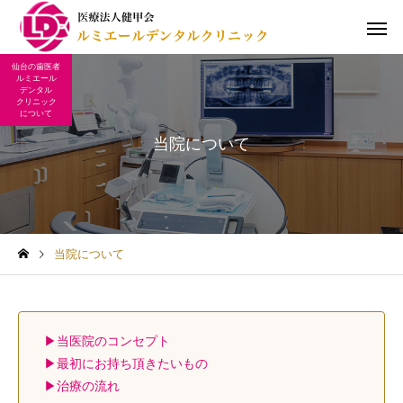
仙台の歯医者
ルミエール
デンタル
クリニック
について
当院について
一般歯科（むし歯治療）
予防歯科
当院について
義歯（入れ歯）
口腔外科・イン
当医院のコンセプト
最初にお持ち頂きたいもの
治療の流れ