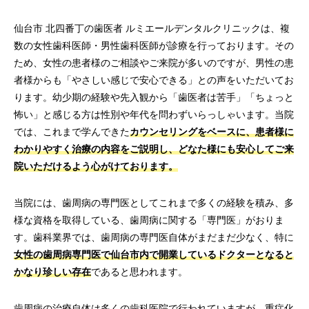
仙台市 北四番丁の歯医者 ルミエールデンタルクリニックは、複
数の女性歯科医師・男性歯科医師が診療を行っております。その
ため、女性の患者様のご相談やご来院が多いのですが、男性の患
者様からも「やさしい感じで安心できる」との声をいただいてお
ります。幼少期の経験や先入観から「歯医者は苦手」「ちょっと
怖い」と感じる方は性別や年代を問わずいらっしゃいます。当院
では、これまで学んできた
カウンセリングをベースに、患者様に
わかりやすく治療の内容をご説明し、どなた様にも安心してご来
院いただけるよう心がけております。
当院には、歯周病の専門医としてこれまで多くの経験を積み、多
様な資格を取得している、歯周病に関する「専門医」がおりま
す。歯科業界では、歯周病の専門医自体がまだまだ少なく、特に
女性の歯周病専門医で仙台市内で開業しているドクターとなると
かなり珍しい存在
であると思われます。
歯周病の治療自体は多くの歯科医院で行われていますが、重症化