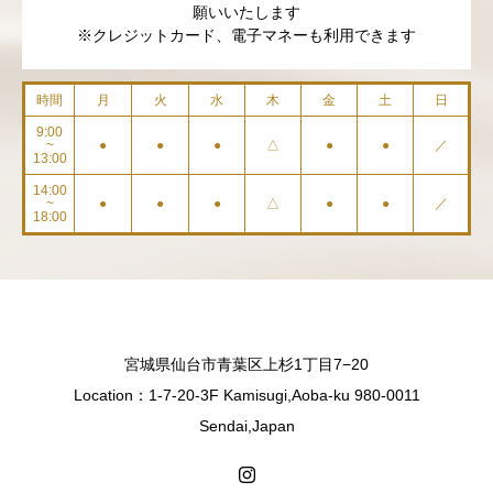
願いいたします
※クレジットカード、電子マネーも利用できます
時間
月
火
水
木
金
土
日
9:00
~
●
●
●
△
●
●
／
13:00
14:00
~
●
●
●
△
●
●
／
18:00
宮城県仙台市青葉区上杉1丁目7−20
Location：1-7-20-3F Kamisugi,Aoba-ku 980-0011
Sendai,Japan