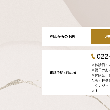
WEBからの予約
WE
022
※休診日：
※祝日のあ
電話予約 (Phone)
※保険証、
たら）持参
※クレジッ
ます