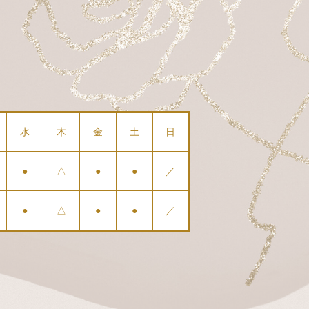
水
木
金
土
日
●
△
●
●
／
●
△
●
●
／