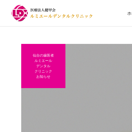
ホ
仙台の歯医者
ルミエール
デンタル
一般歯科（むし歯治療）
クリニック
お知らせ
義歯（入れ歯）