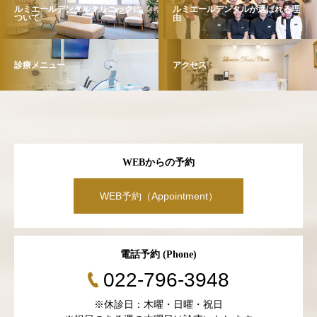
ルミエールデンタルクリニックに
ルミエールデンタルが選ばれる理
ついて
由
診療メニュー
アクセス
WEBからの予約
WEB予約（Appointment）
電話予約 (Phone)
022-796-3948
※休診日：木曜・日曜・祝日