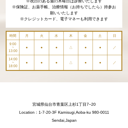
※祝日のある週の木曜日は診療いたします
※保険証、お薬手帳、治療情報（お持ちでしたら）持参お
願いいたします
※クレジットカード、電子マネーも利用できます
時間
月
火
水
木
金
土
日
9:00
~
●
●
●
△
●
●
／
13:00
14:00
~
●
●
●
△
●
●
／
18:00
宮城県仙台市青葉区上杉1丁目7−20
Location：1-7-20-3F Kamisugi,Aoba-ku 980-0011
Sendai,Japan