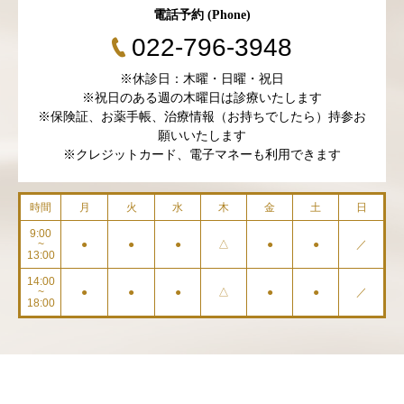
電話予約 (Phone)
022-796-3948
※休診日：木曜・日曜・祝日
※祝日のある週の木曜日は診療いたします
※保険証、お薬手帳、治療情報（お持ちでしたら）持参お
願いいたします
※クレジットカード、電子マネーも利用できます
時間
月
火
水
木
金
土
日
9:00
~
●
●
●
△
●
●
／
13:00
14:00
~
●
●
●
△
●
●
／
18:00